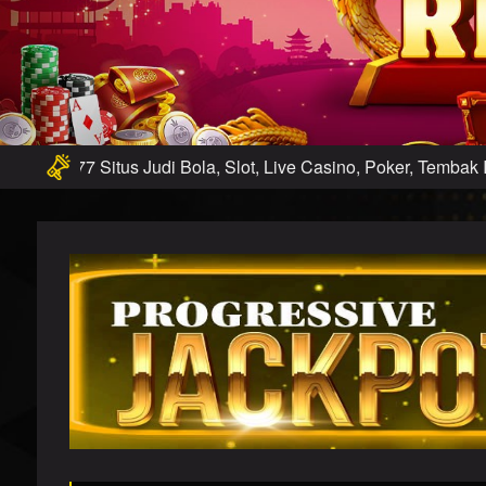
NT77 Situs Judi Bola, Slot, Live Casino, Poker, Tembak Ikan,