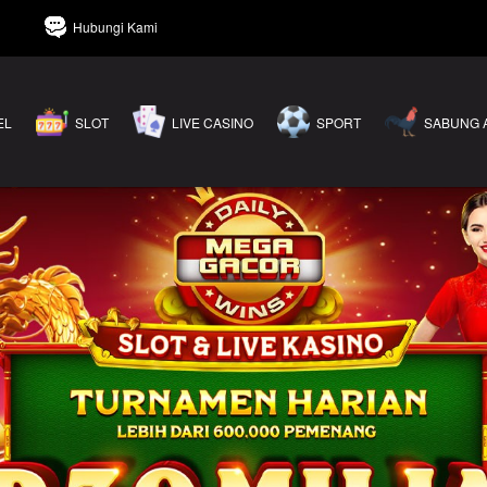
i
Hubungi Kami
EL
SLOT
LIVE CASINO
SPORT
SABUNG 