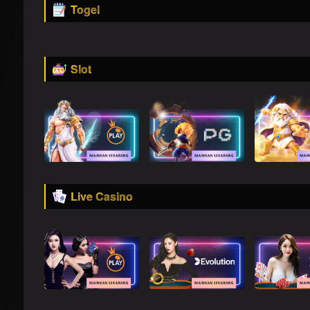
Togel
Slot
Live Casino